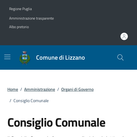
Vai ai contenuti
Vai al footer
Regione Puglia
Amministrazione trasparente
Albo pretorio
Comune di Lizzano
Home
/
Amministrazione
/
Organi di Governo
/
Consiglio Comunale
Consiglio Comunale