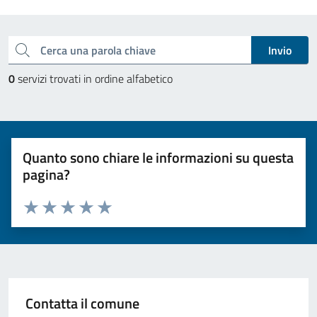
Esplora tutti i servizi
Cerca una parola chiave
Invio
0
servizi trovati in ordine alfabetico
Quanto sono chiare le informazioni su questa
pagina?
Valuta da 1 a 5 stelle la pagina
Valuta 1 stelle su 5
Valuta 2 stelle su 5
Valuta 3 stelle su 5
Valuta 4 stelle su 5
Valuta 5 stelle su 5
Contatta il comune