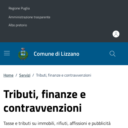
Vai ai contenuti
Vai al footer
Regione Puglia
Amministrazione trasparente
Albo pretorio
Comune di Lizzano
Home
/
Servizi
/
Tributi, finanze e contravvenzioni
Tributi, finanze e
contravvenzioni
Tasse e tributi su immobili, rifiuti, affissioni e pubblicità