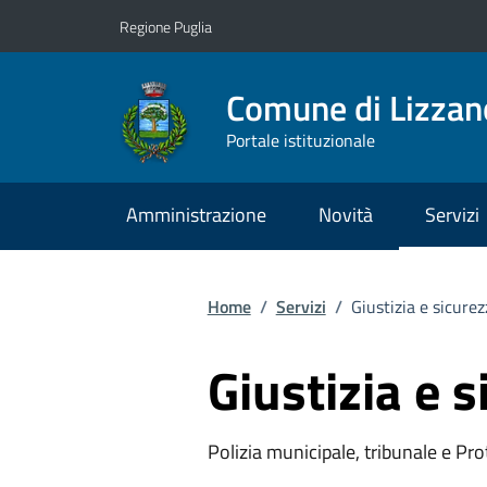
Vai ai contenuti
Vai al footer
Regione Puglia
Comune di Lizzan
Portale istituzionale
Amministrazione
Novità
Servizi
Home
/
Servizi
/
Giustizia e sicure
Giustizia e 
Polizia municipale, tribunale e Prot