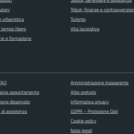
ubblici
Salute, benessere e assistenza
zioni
Tributi, finanze e contravvenzion
 urbanistica
Turismo
e tempo libero
Vita lavorativa
ne e formazione
 FAQ
Amministrazione trasparente
zione appuntamento
Albo pretorio
one disservizio
Informativa privacy
 di assistenza
GDPR – Protezione Dati
Cookie policy
Note legali