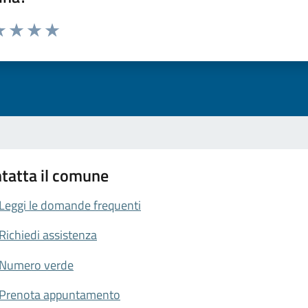
da 1 a 5 stelle la pagina
a 1 stelle su 5
luta 2 stelle su 5
Valuta 3 stelle su 5
Valuta 4 stelle su 5
Valuta 5 stelle su 5
tatta il comune
Leggi le domande frequenti
Richiedi assistenza
Numero verde
Prenota appuntamento