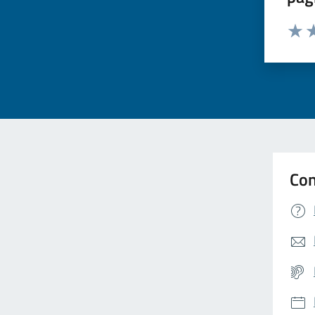
Valuta 
Valut
Va
Con