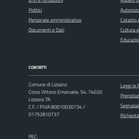
Enti e fondazioni
Appalti p
Politici
Autorizza
Personale amministrativo
Catasto e
Documenti e Dati
Cultura 
Educazio
CONTATTI
Comune di Lizzano
Leggi le
Corso Vittorio Emanuele, 54, 74020
Prenota
Lizzano TA
Segnalazi
C.F. / P.IVA:80010030734 /
01752810737
Richiesta
PEC: