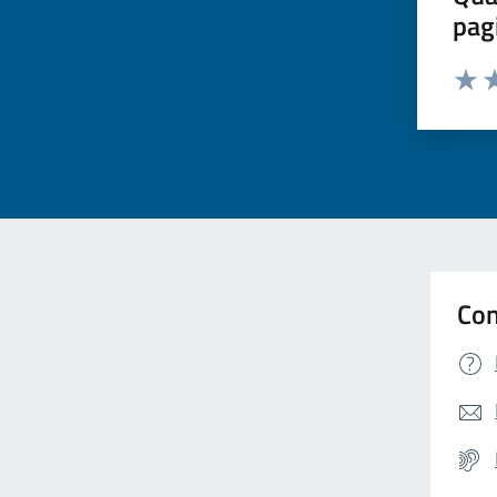
pag
Valuta 
Valut
Va
Con