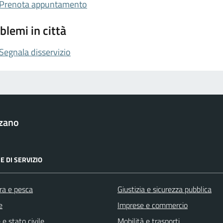
Prenota appuntamento
blemi in città
Segnala disservizio
zzano
E DI SERVIZIO
ra e pesca
Giustizia e sicurezza pubblica
e
Imprese e commercio
e stato civile
Mobilità e trasporti