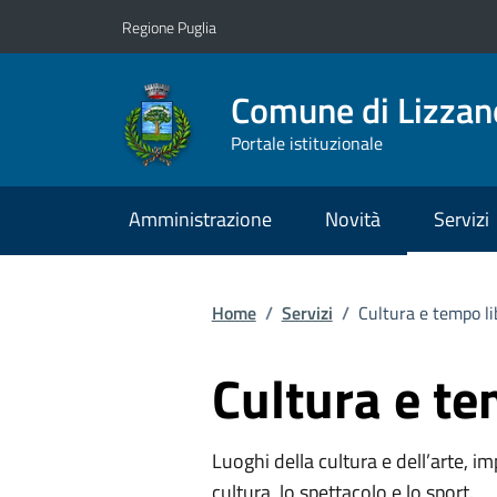
Vai ai contenuti
Vai al footer
Regione Puglia
Comune di Lizzan
Portale istituzionale
Amministrazione
Novità
Servizi
Home
/
Servizi
/
Cultura e tempo li
Cultura e te
Luoghi della cultura e dell’arte, imp
cultura, lo spettacolo e lo sport.