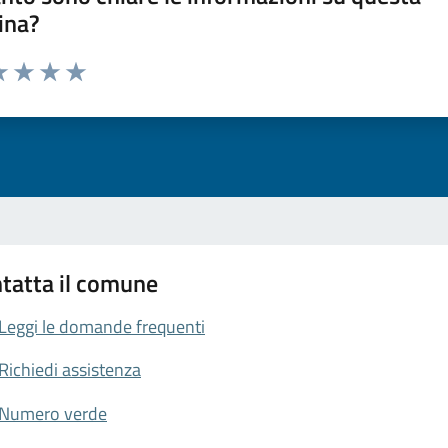
ina?
da 1 a 5 stelle la pagina
a 1 stelle su 5
luta 2 stelle su 5
Valuta 3 stelle su 5
Valuta 4 stelle su 5
Valuta 5 stelle su 5
tatta il comune
Leggi le domande frequenti
Richiedi assistenza
Numero verde