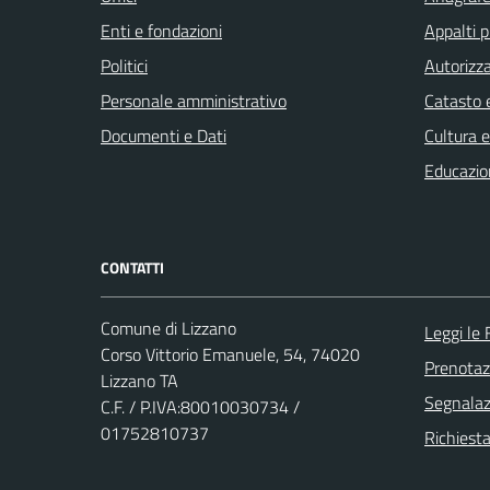
Enti e fondazioni
Appalti p
Politici
Autorizza
Personale amministrativo
Catasto e
Documenti e Dati
Cultura 
Educazio
CONTATTI
Comune di Lizzano
Leggi le
Corso Vittorio Emanuele, 54, 74020
Prenota
Lizzano TA
Segnalazi
C.F. / P.IVA:80010030734 /
01752810737
Richiesta