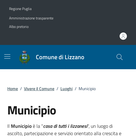
Vai ai contenuti
Vai al footer
Regione Puglia
Amministrazione trasparente
Albo pretorio
Comune di Lizzano
Home
/
Vivere il Comune
/
Luoghi
/
Municipio
Municipio
Dettagli del luogo
Il
Municipio
è la "
casa di tutti i lizzanesi
", un luogo di
ascolto, partecipazione e servizio orientato alla crescita e