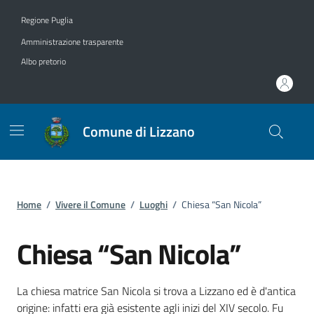
Vai ai contenuti
Vai al footer
Regione Puglia
Amministrazione trasparente
Albo pretorio
Comune di Lizzano
Home
/
Vivere il Comune
/
Luoghi
/
Chiesa “San Nicola”
Chiesa “San Nicola”
Dettagli del luogo
La chiesa matrice San Nicola si trova a Lizzano ed è d'antica
origine: infatti era già esistente agli inizi del XIV secolo. Fu