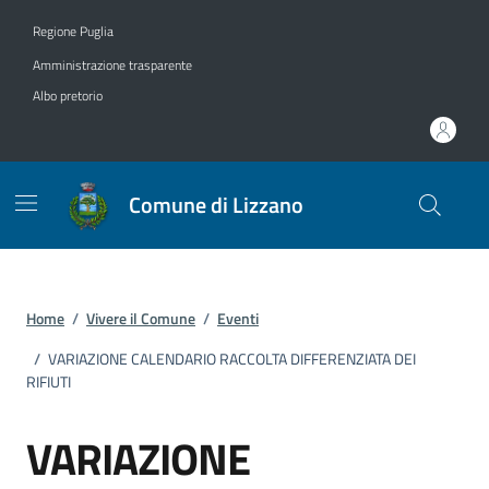
Vai ai contenuti
Vai al footer
Regione Puglia
Amministrazione trasparente
Albo pretorio
Comune di Lizzano
Home
/
Vivere il Comune
/
Eventi
/
VARIAZIONE CALENDARIO RACCOLTA DIFFERENZIATA DEI
RIFIUTI
VARIAZIONE