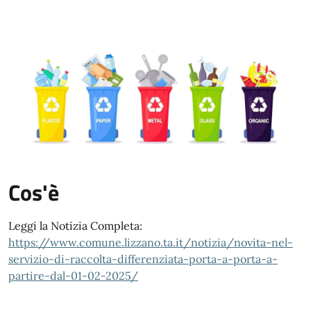
Cos'è
Leggi la Notizia Completa:
https://www.comune.lizzano.ta.it/notizia/novita-nel-
servizio-di-raccolta-differenziata-porta-a-porta-a-
partire-dal-01-02-2025/