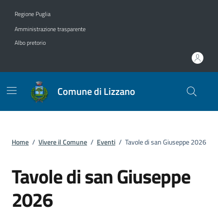
Vai ai contenuti
Vai al footer
Regione Puglia
Amministrazione trasparente
Albo pretorio
Comune di Lizzano
Home
/
Vivere il Comune
/
Eventi
/
Tavole di san Giuseppe 2026
Tavole di san Giuseppe
2026