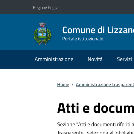
Vai ai contenuti
Vai al footer
Regione Puglia
Comune di Lizzan
Portale istituzionale
Amministrazione
Novità
Servizi
Home
/
Amministrazione trasparen
Atti e docum
Sezione "Atti e documenti riferiti
Trasparente", seleziona gli obbligh