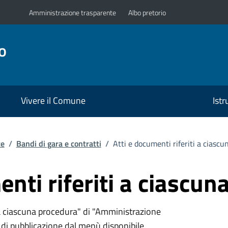
Amministrazione trasparente
Albo pretorio
o
Vivere il Comune
Ist
te
/
Bandi di gara e contratti
/
Atti e documenti riferiti a ciasc
enti riferiti a ciascu
 a ciascuna procedura" di "Amministrazione
i di pubblicazione dal menù disponibile.