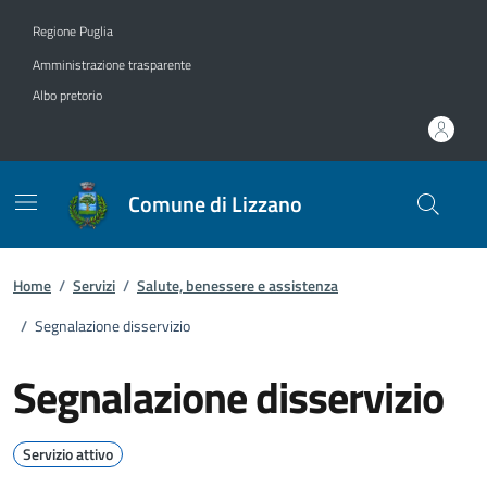
Vai ai contenuti
Vai al footer
Regione Puglia
Amministrazione trasparente
Albo pretorio
Comune di Lizzano
Home
/
Servizi
/
Salute, benessere e assistenza
/
Segnalazione disservizio
Segnalazione disservizio
Servizio attivo