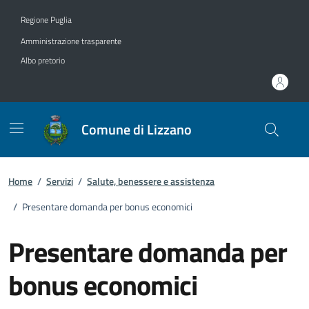
Vai ai contenuti
Vai al footer
Regione Puglia
Amministrazione trasparente
Albo pretorio
Comune di Lizzano
Home
/
Servizi
/
Salute, benessere e assistenza
/
Presentare domanda per bonus economici
Presentare domanda per
bonus economici