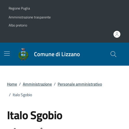
Vai ai contenuti
Vai al footer
Regione Puglia
Amministrazione trasparente
Albo pretorio
Comune di Lizzano
Home
/
Amministrazione
/
Personale amministrativo
/
Italo Sgobio
Italo Sgobio