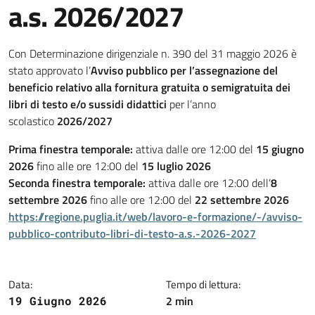
a.s. 2026/2027
Dettagli della notizia
Con Determinazione dirigenziale n. 390 del 31 maggio 2026 è
stato approvato l’
Avviso pubblico per l’assegnazione del
beneficio relativo alla fornitura gratuita o semigratuita dei
libri di testo e/o sussidi didattici
per l’anno
scolastico
2026/2027
Prima finestra temporale:
attiva dalle ore 12:00 del
15 giugno
2026
fino alle ore 12:00 del
15 luglio 2026
Seconda finestra temporale:
attiva dalle ore 12:00 dell’
8
settembre 2026
fino alle ore 12:00 del
22 settembre 2026
https://regione.puglia.it/web/lavoro-e-formazione/-/avviso-
pubblico-contributo-libri-di-testo-a.s.-2026-2027
Data:
Tempo di lettura:
2 min
19 Giugno 2026