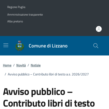
Vai ai contenuti
Vai al footer
Regione Puglia
Amministrazione trasparente
Albo pretorio
Comune di Lizzano
Home
/
Novità
/
Notizie
/
Avviso pubblico – Contributo libri di testo a.s. 2026/2027
Avviso pubblico –
Contributo libri di testo