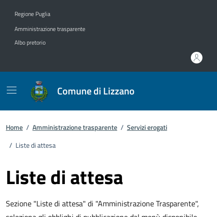
Vai ai contenuti
Vai al footer
Regione Puglia
Amministrazione trasparente
Albo pretorio
Comune di Lizzano
Home
/
Amministrazione trasparente
/
Servizi erogati
/
Liste di attesa
Liste di attesa
Sezione "Liste di attesa" di "Amministrazione Trasparente",