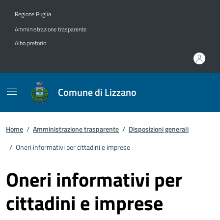
Vai ai contenuti
Vai al footer
Regione Puglia
Amministrazione trasparente
Albo pretorio
Comune di Lizzano
Home
/
Amministrazione trasparente
/
Disposizioni generali
/
Oneri informativi per cittadini e imprese
Oneri informativi per
cittadini e imprese