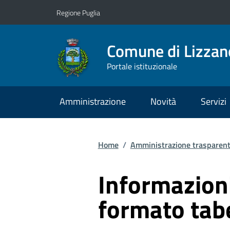
Vai ai contenuti
Vai al footer
Regione Puglia
Comune di Lizzan
Portale istituzionale
Amministrazione
Novità
Servizi
Home
/
Amministrazione trasparen
Informazioni
formato tab