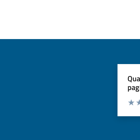
Qua
pag
Valuta 
Valut
Va