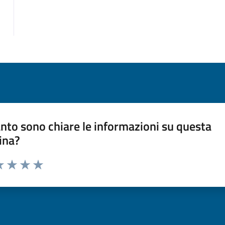
nto sono chiare le informazioni su questa
ina?
da 1 a 5 stelle la pagina
a 1 stelle su 5
luta 2 stelle su 5
Valuta 3 stelle su 5
Valuta 4 stelle su 5
Valuta 5 stelle su 5