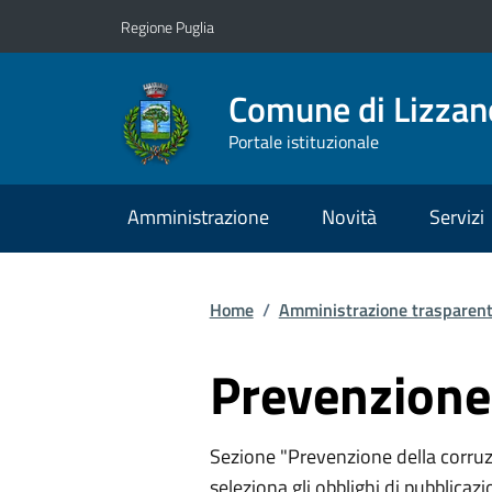
Vai ai contenuti
Vai al footer
Regione Puglia
Comune di Lizzan
Portale istituzionale
Amministrazione
Novità
Servizi
Home
/
Amministrazione trasparen
Prevenzione 
Sezione "Prevenzione della corruz
seleziona gli obblighi di pubblicaz